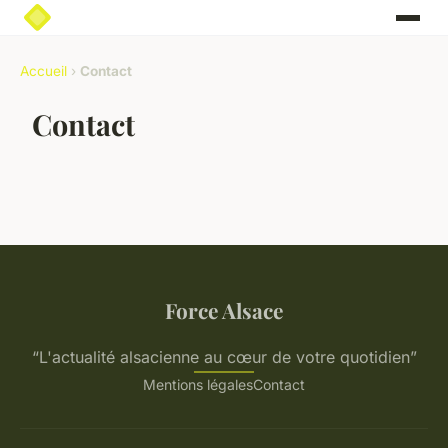
Accueil
›
Contact
Contact
Force Alsace
“L'actualité alsacienne au cœur de votre quotidien”
Mentions légales
Contact