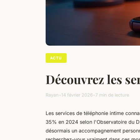
ACTU
Découvrez les se
Rayan
•
14 février 2026
•
7 min de lecture
Les services de téléphonie intime conn
35% en 2024 selon l'Observatoire du Div
désormais un accompagnement personnali
recherchez-vous vraiment dans ces mom